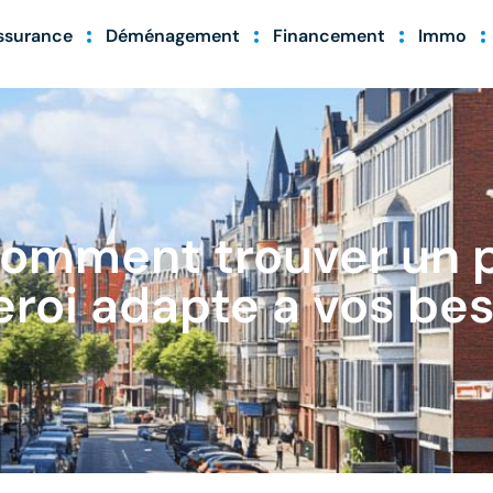
ssurance
Déménagement
Financement
Immo
omment trouver un p
eroi adapte a vos bes