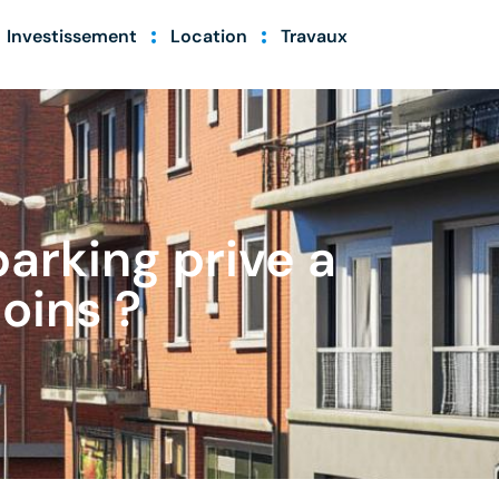
Investissement
Location
Travaux
arking prive a
oins ?