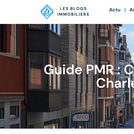
Actu
A
Guide PMR : C
Charl