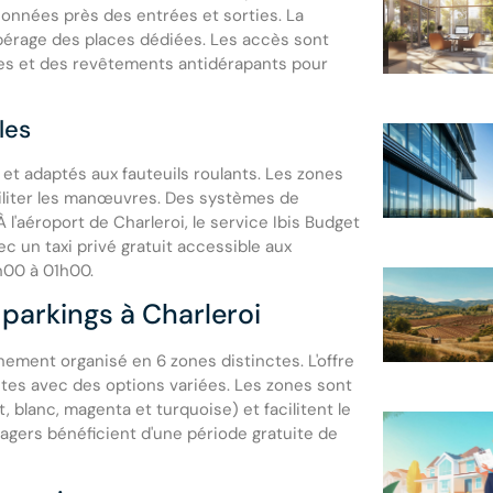
ionnées près des entrées et sorties. La
e repérage des places dédiées. Les accès sont
s et des revêtements antidérapants pour
les
et adaptés aux fauteuils roulants. Les zones
ciliter les manœuvres. Des systèmes de
 l'aéroport de Charleroi, le service Ibis Budget
c un taxi privé gratuit accessible aux
h00 à 01h00.
 parkings à Charleroi
nnement organisé en 6 zones distinctes. L'offre
stes avec des options variées. Les zones sont
, blanc, magenta et turquoise) et facilitent le
agers bénéficient d'une période gratuite de